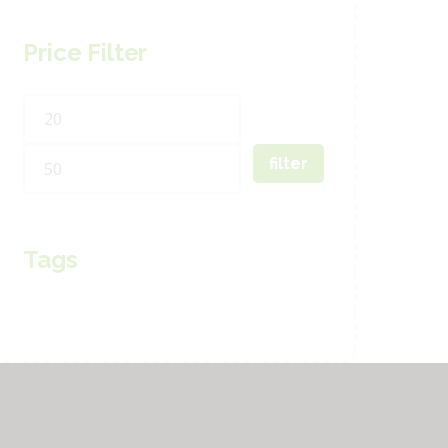
Price Filter
Min
Max
price
price
filter
Tags