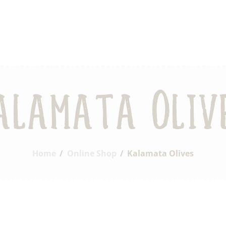
Home
Who We Are
OLIVETTA EGYPT
Shop
Olives & Pickles Shop
Contacts
Find A Store
alamata Oliv
My Account
Home
Online Shop
Kalamata Olives