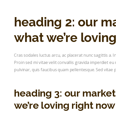
heading 2: our ma
what we’re loving
Cras sodales luctus arcu, ac placerat nunc sagittis a. In 
Proin sed mi vitae velit convallis gravida imperdiet 
pulvinar, quis faucibus quam pellentesque. Sed vitae p
heading 3: our market
we’re loving right now