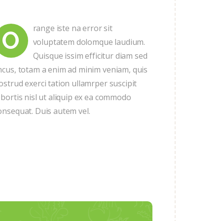
range iste na error sit
O
voluptatem dolomque laudium.
Quisque issim efficitur diam sed
hcus, totam a enim ad minim veniam, quis
ostrud exerci tation ullamrper suscipit
obortis nisl ut aliquip ex ea commodo
onsequat. Duis autem vel.