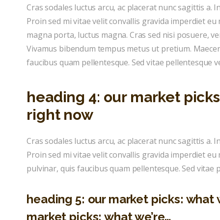
Cras sodales luctus arcu, ac placerat nunc sagittis a. In 
Proin sed mi vitae velit convallis gravida imperdiet eu
magna porta, luctus magna. Cras sed nisi posuere, ven
Vivamus bibendum tempus metus ut pretium. Maecenas
faucibus quam pellentesque. Sed vitae pellentesque vel
heading 4: our market picks
right now
Cras sodales luctus arcu, ac placerat nunc sagittis a. In 
Proin sed mi vitae velit convallis gravida imperdiet 
pulvinar, quis faucibus quam pellentesque. Sed vitae p
heading 5: our market picks: what w
market picks: what we’re…