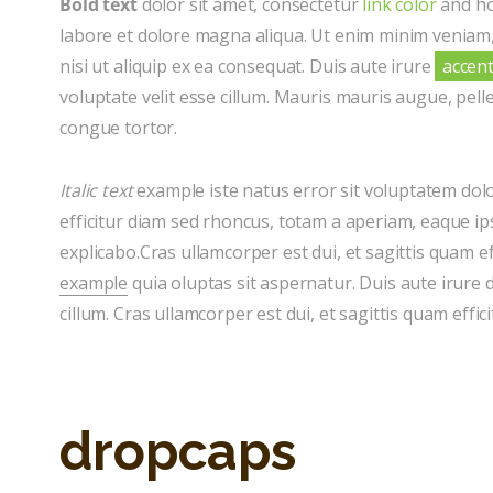
Bold text
dolor sit amet, consectetur
link color
and ho
labore et dolore magna aliqua. Ut enim minim veniam,
nisi ut aliquip ex ea consequat. Duis aute irure
accen
voluptate velit esse cillum. Mauris mauris augue, pe
congue tortor.
Italic text
example iste natus error sit voluptatem do
efficitur diam sed rhoncus, totam a aperiam, eaque ip
explicabo.Cras ullamcorper est dui, et sagittis quam e
example
quia oluptas sit aspernatur. Duis aute irure 
cillum. Cras ullamcorper est dui, et sagittis quam effici
dropcaps