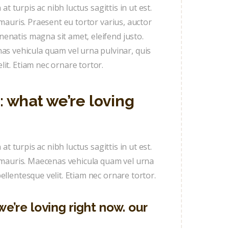
at turpis ac nibh luctus sagittis in ut est.
 mauris. Praesent eu tortor varius, auctor
enatis magna sit amet, eleifend justo.
 vehicula quam vel urna pulvinar, quis
it. Etiam nec ornare tortor.
: what we’re loving
at turpis ac nibh luctus sagittis in ut est.
eu mauris. Maecenas vehicula quam vel urna
ellentesque velit. Etiam nec ornare tortor.
e’re loving right now. our