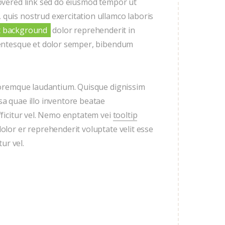
vered link sed do eiusmod tempor ut
 quis nostrud exercitation ullamco laboris
t background
dolor reprehenderit in
llentesque et dolor semper, bibendum
loremque laudantium. Quisque dignissim
sa quae illo inventore beatae
fficitur vel. Nemo enptatem vei
tooltip
dolor er reprehenderit voluptate velit esse
tur vel.