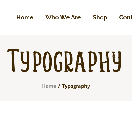
Home
Home
Who We Are
Shop
Con
Who We Are
OLIVETTA EGYPT
Shop
Olives & Pickles Shop
Contacts
Find A Store
Typography
My Account
Home
Typography