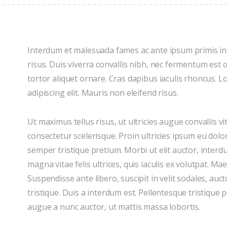
Interdum et malesuada fames ac ante ipsum primis in 
risus. Duis viverra convallis nibh, nec fermentum est c
tortor aliquet ornare. Cras dapibus iaculis rhoncus. 
adipiscing elit. Mauris non eleifend risus.
Ut maximus tellus risus, ut ultricies augue convallis 
consectetur scelerisque. Proin ultricies ipsum eu dol
semper tristique pretium. Morbi ut elit auctor, inter
magna vitae felis ultrices, quis iaculis ex volutpat. Ma
Suspendisse ante libero, suscipit in velit sodales, auct
tristique. Duis a interdum est. Pellentesque tristique p
augue a nunc auctor, ut mattis massa lobortis.